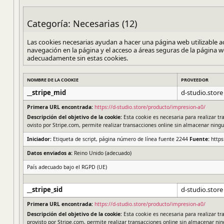
Categoría: Necesarias (12)
Las cookies necesarias ayudan a hacer una página web utilizable a
navegación en la página y el acceso a áreas seguras de la página
adecuadamente sin estas cookies.
NOMBRE DE LA COOKIE
PROVEEDOR
__stripe_mid
d-studio.store
Primera URL encontrada:
https://d-studio.store/producto/impresion-a0/
Descripción del objetivo de la cookie:
Esta cookie es necesaria para realizar tr
ovisto por Stripe.com, permite realizar transacciones online sin almacenar ningu
Iniciador:
Etiqueta de script, página número de línea fuente 2244
Fuente:
https
Datos enviados a:
Reino Unido (adecuado)
País adecuado bajo el RGPD (UE)
__stripe_sid
d-studio.store
Primera URL encontrada:
https://d-studio.store/producto/impresion-a0/
Descripción del objetivo de la cookie:
Esta cookie es necesaria para realizar tr
provisto por Stripe.com, permite realizar transacciones online sin almacenar nin