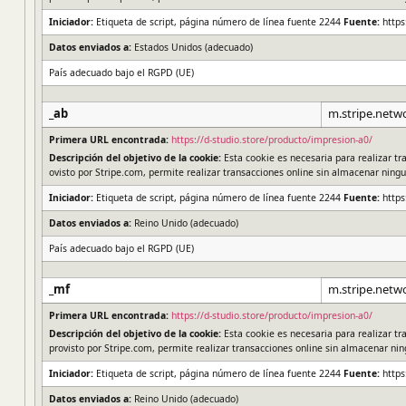
Iniciador:
Etiqueta de script, página número de línea fuente 2244
Fuente:
https
Datos enviados a:
Estados Unidos (adecuado)
País adecuado bajo el RGPD (UE)
_ab
m.stripe.netw
Primera URL encontrada:
https://d-studio.store/producto/impresion-a0/
Descripción del objetivo de la cookie:
Esta cookie es necesaria para realizar tr
ovisto por Stripe.com, permite realizar transacciones online sin almacenar ningu
Iniciador:
Etiqueta de script, página número de línea fuente 2244
Fuente:
https
Datos enviados a:
Reino Unido (adecuado)
País adecuado bajo el RGPD (UE)
_mf
m.stripe.netw
Primera URL encontrada:
https://d-studio.store/producto/impresion-a0/
Descripción del objetivo de la cookie:
Esta cookie es necesaria para realizar tr
provisto por Stripe.com, permite realizar transacciones online sin almacenar nin
Iniciador:
Etiqueta de script, página número de línea fuente 2244
Fuente:
https
Datos enviados a:
Reino Unido (adecuado)