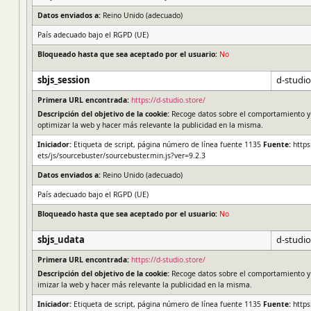
Datos enviados a:
Reino Unido (adecuado)
País adecuado bajo el RGPD (UE)
Bloqueado hasta que sea aceptado por el usuario:
No
sbjs_session
d-studio
Primera URL encontrada:
https://d-studio.store/
Descripción del objetivo de la cookie:
Recoge datos sobre el comportamiento y la
optimizar la web y hacer más relevante la publicidad en la misma.
Iniciador:
Etiqueta de script, página número de línea fuente 1135
Fuente:
https
ets/js/sourcebuster/sourcebuster.min.js?ver=9.2.3
Datos enviados a:
Reino Unido (adecuado)
País adecuado bajo el RGPD (UE)
Bloqueado hasta que sea aceptado por el usuario:
No
sbjs_udata
d-studio
Primera URL encontrada:
https://d-studio.store/
Descripción del objetivo de la cookie:
Recoge datos sobre el comportamiento y la
imizar la web y hacer más relevante la publicidad en la misma.
Iniciador:
Etiqueta de script, página número de línea fuente 1135
Fuente:
https