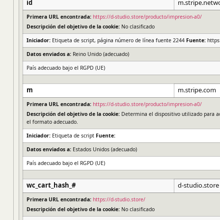
id
m.stripe.netw
Primera URL encontrada:
https://d-studio.store/producto/impresion-a0/
Descripción del objetivo de la cookie:
No clasificado
Iniciador:
Etiqueta de script, página número de línea fuente 2244
Fuente:
https
Datos enviados a:
Reino Unido (adecuado)
País adecuado bajo el RGPD (UE)
m
m.stripe.com
Primera URL encontrada:
https://d-studio.store/producto/impresion-a0/
Descripción del objetivo de la cookie:
Determina el dispositivo utilizado para 
el formato adecuado.
Iniciador:
Etiqueta de script
Fuente:
Datos enviados a:
Estados Unidos (adecuado)
País adecuado bajo el RGPD (UE)
wc_cart_hash_#
d-studio.store
Primera URL encontrada:
https://d-studio.store/
Descripción del objetivo de la cookie:
No clasificado