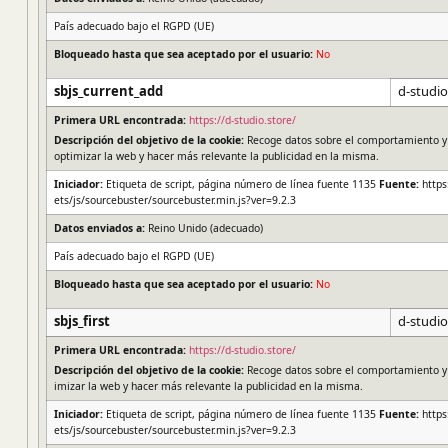
País adecuado bajo el RGPD (UE)
Bloqueado hasta que sea aceptado por el usuario:
No
sbjs_current_add
d-studio
Primera URL encontrada:
https://d-studio.store/
Descripción del objetivo de la cookie:
Recoge datos sobre el comportamiento y la
optimizar la web y hacer más relevante la publicidad en la misma.
Iniciador:
Etiqueta de script, página número de línea fuente 1135
Fuente:
https
ets/js/sourcebuster/sourcebuster.min.js?ver=9.2.3
Datos enviados a:
Reino Unido (adecuado)
País adecuado bajo el RGPD (UE)
Bloqueado hasta que sea aceptado por el usuario:
No
sbjs_first
d-studio
Primera URL encontrada:
https://d-studio.store/
Descripción del objetivo de la cookie:
Recoge datos sobre el comportamiento y la
imizar la web y hacer más relevante la publicidad en la misma.
Iniciador:
Etiqueta de script, página número de línea fuente 1135
Fuente:
https
ets/js/sourcebuster/sourcebuster.min.js?ver=9.2.3