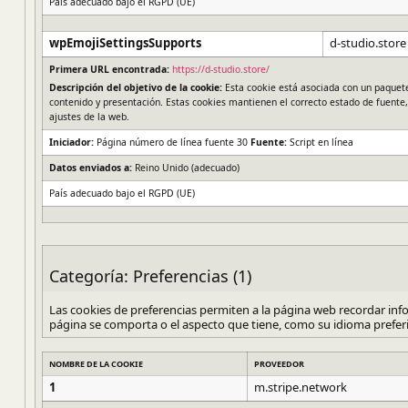
País adecuado bajo el RGPD (UE)
wpEmojiSettingsSupports
d-studio.store
Primera URL encontrada:
https://d-studio.store/
Descripción del objetivo de la cookie:
Esta cookie está asociada con un paquete
contenido y presentación. Estas cookies mantienen el correcto estado de fuente,
ajustes de la web.
Iniciador:
Página número de línea fuente 30
Fuente:
Script en línea
Datos enviados a:
Reino Unido (adecuado)
País adecuado bajo el RGPD (UE)
Categoría: Preferencias (1)
Las cookies de preferencias permiten a la página web recordar in
página se comporta o el aspecto que tiene, como su idioma preferi
NOMBRE DE LA COOKIE
PROVEEDOR
1
m.stripe.network