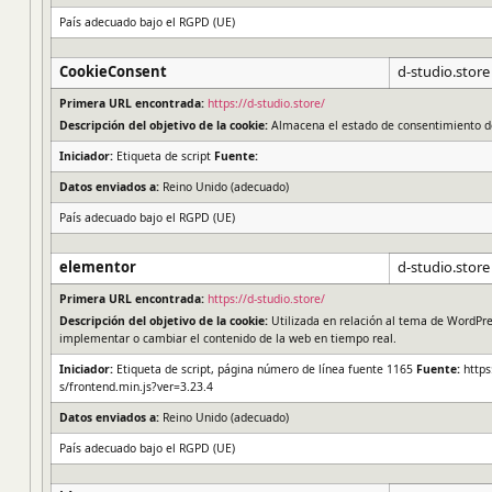
País adecuado bajo el RGPD (UE)
CookieConsent
d-studio.store
Primera URL encontrada:
https://d-studio.store/
Descripción del objetivo de la cookie:
Almacena el estado de consentimiento de
Iniciador:
Etiqueta de script
Fuente:
Datos enviados a:
Reino Unido (adecuado)
País adecuado bajo el RGPD (UE)
elementor
d-studio.store
Primera URL encontrada:
https://d-studio.store/
Descripción del objetivo de la cookie:
Utilizada en relación al tema de WordPre
implementar o cambiar el contenido de la web en tiempo real.
Iniciador:
Etiqueta de script, página número de línea fuente 1165
Fuente:
https
s/frontend.min.js?ver=3.23.4
Datos enviados a:
Reino Unido (adecuado)
País adecuado bajo el RGPD (UE)