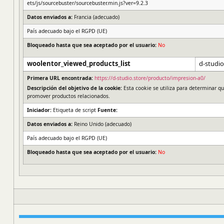
ets/js/sourcebuster/sourcebuster.min.js?ver=9.2.3
Datos enviados a:
Francia (adecuado)
País adecuado bajo el RGPD (UE)
Bloqueado hasta que sea aceptado por el usuario:
No
woolentor_viewed_products_list
d-studio
Primera URL encontrada:
https://d-studio.store/producto/impresion-a0/
Descripción del objetivo de la cookie:
Esta cookie se utiliza para determinar qu
promover productos relacionados.
Iniciador:
Etiqueta de script
Fuente:
Datos enviados a:
Reino Unido (adecuado)
País adecuado bajo el RGPD (UE)
Bloqueado hasta que sea aceptado por el usuario:
No