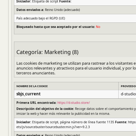
Iniciador:
Etiqueta de script
Fuente:
Datos enviados a:
Reino Unido (adecuado)
País adecuado bajo el RGPD (UE)
Bloqueado hasta que sea aceptado por el usuario:
No
Categoría: Marketing (8)
Las cookies de marketing se utilizan para rastrear a los visitantes
anuncios relevantes y atractivos para el usuario individual, y por l
terceros anunciantes.
NOMBRE DE LA COOKIE
PROVEEDO
sbjs_current
d-studio
Primera URL encontrada:
https://d-studio.store/
Descripción del objetivo de la cookie:
Recoge datos sobre el comportamiento y la
imizar la web y hacer más relevante la publicidad en la misma.
Iniciador:
Etiqueta de script, página número de línea fuente 1135
Fuente:
https
ets/js/sourcebuster/sourcebuster.min.js?ver=9.2.3
Datos enviados a:
Reino Unido (adecuado)