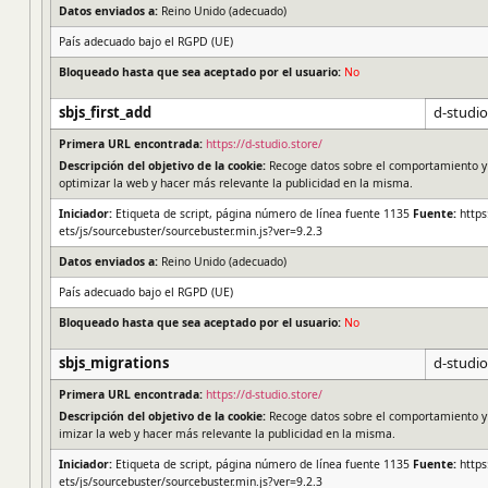
Datos enviados a:
Reino Unido (adecuado)
País adecuado bajo el RGPD (UE)
Bloqueado hasta que sea aceptado por el usuario:
No
sbjs_first_add
d-studio
Primera URL encontrada:
https://d-studio.store/
Descripción del objetivo de la cookie:
Recoge datos sobre el comportamiento y la
optimizar la web y hacer más relevante la publicidad en la misma.
Iniciador:
Etiqueta de script, página número de línea fuente 1135
Fuente:
https
ets/js/sourcebuster/sourcebuster.min.js?ver=9.2.3
Datos enviados a:
Reino Unido (adecuado)
País adecuado bajo el RGPD (UE)
Bloqueado hasta que sea aceptado por el usuario:
No
sbjs_migrations
d-studio
Primera URL encontrada:
https://d-studio.store/
Descripción del objetivo de la cookie:
Recoge datos sobre el comportamiento y la
imizar la web y hacer más relevante la publicidad en la misma.
Iniciador:
Etiqueta de script, página número de línea fuente 1135
Fuente:
https
ets/js/sourcebuster/sourcebuster.min.js?ver=9.2.3