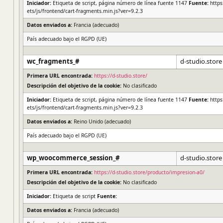
Iniciador:
Etiqueta de script, página número de línea fuente 1147
Fuente:
https
ets/js/frontend/cart-fragments.min.js?ver=9.2.3
Datos enviados a:
Francia (adecuado)
País adecuado bajo el RGPD (UE)
wc_fragments_#
d-studio.store
Primera URL encontrada:
https://d-studio.store/
Descripción del objetivo de la cookie:
No clasificado
Iniciador:
Etiqueta de script, página número de línea fuente 1147
Fuente:
https
ets/js/frontend/cart-fragments.min.js?ver=9.2.3
Datos enviados a:
Reino Unido (adecuado)
País adecuado bajo el RGPD (UE)
wp_woocommerce_session_#
d-studio.store
Primera URL encontrada:
https://d-studio.store/producto/impresion-a0/
Descripción del objetivo de la cookie:
No clasificado
Iniciador:
Etiqueta de script
Fuente:
Datos enviados a:
Francia (adecuado)