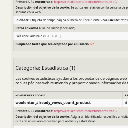
Primera URL encontrada:
https://d-studio.store/producto/impresion-a0/
Descripción del objetivo de la cookie:
Se utiliza en relación con la ventana de 
seguras en la web.
Iniciador:
Etiqueta de script, página número de línea fuente 2244
Fuente:
https
Datos enviados a:
Reino Unido (adecuado)
País adecuado bajo el RGPD (UE)
Bloqueado hasta que sea aceptado por el usuario:
No
Categoría: Estadística (1)
Las cookies estadísticas ayudan a los propietarios de páginas web
con las páginas web reuniendo y proporcionando información de
NOMBRE DE LA COOKIE
P
woolentor_already_views_count_product
d
Primera URL encontrada:
https://d-studio.store/producto/impresion-a0/
Descripción del objetivo de la cookie:
Asigna un identificador específico al visi
isitas de un usuario específico para análisis y estadísticas.